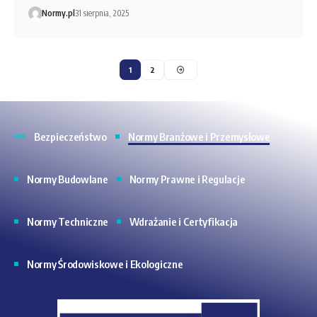
Normy.pl
31 sierpnia, 2025
1
2
Bezpieczeństwo
Normy Branżowe i Przemysłowe
Normy Budowlane
Normy Prawne i Regulacje
Normy Techniczne
Wdrażanie i Certyfikacja
Normy Środowiskowe i Ekologiczne