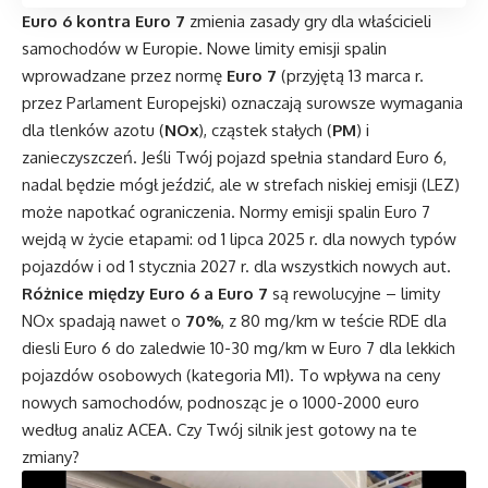
Euro 6 kontra Euro 7
zmienia zasady gry dla właścicieli
samochodów w Europie. Nowe limity emisji spalin
wprowadzane przez normę
Euro 7
(przyjętą 13 marca r.
przez Parlament Europejski) oznaczają surowsze wymagania
dla tlenków azotu (
NOx
), cząstek stałych (
PM
) i
zanieczyszczeń. Jeśli Twój pojazd spełnia standard Euro 6,
nadal będzie mógł jeździć, ale w strefach niskiej emisji (LEZ)
może napotkać ograniczenia. Normy emisji spalin Euro 7
wejdą w życie etapami: od 1 lipca 2025 r. dla nowych typów
pojazdów i od 1 stycznia 2027 r. dla wszystkich nowych aut.
Różnice między Euro 6 a Euro 7
są rewolucyjne – limity
NOx spadają nawet o
70%
, z 80 mg/km w teście RDE dla
diesli Euro 6 do zaledwie 10-30 mg/km w Euro 7 dla lekkich
pojazdów osobowych (kategoria M1). To wpływa na ceny
nowych samochodów, podnosząc je o 1000-2000 euro
według analiz ACEA. Czy Twój silnik jest gotowy na te
zmiany?