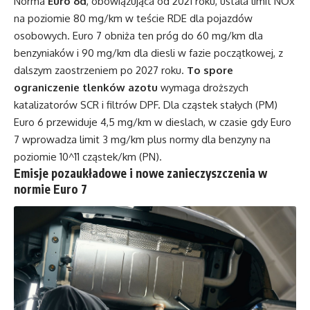
Norma
Euro 6d
, obowiązująca od 2021 roku, ustala limit NOx
na poziomie 80 mg/km w teście RDE dla pojazdów
osobowych. Euro 7 obniża ten próg do 60 mg/km dla
benzyniaków i 90 mg/km dla diesli w fazie początkowej, z
dalszym zaostrzeniem po 2027 roku.
To spore
ograniczenie tlenków azotu
wymaga droższych
katalizatorów SCR i filtrów DPF. Dla cząstek stałych (PM)
Euro 6 przewiduje 4,5 mg/km w dieslach, w czasie gdy Euro
7 wprowadza limit 3 mg/km plus normy dla benzyny na
poziomie 10^11 cząstek/km (PN).
Emisje pozaukładowe i nowe zanieczyszczenia w
normie Euro 7