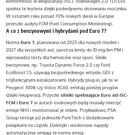
konformność w eksploatacji (ISC). Volkswagen 2.0 TDI Evo
spełnia te kryteria dzięki podwójnemu dozowaniu mocznika.
W ostatnim roku ponad 70% nowych diesli w Europie
przeszło audyty FCM (Fuel Consumption Monitoring).
A co z benzynowymi i hybrydami pod Euro 7?
Norma
Euro 7
, planowana od 2025 dla nowych modeli i
2027 dla wszystkich aut, zaostrza limity do 10 mg/km PM i
wprowadza testy dla hamulców oraz opon. Silniki
benzynowe, np. Toyota Dynamic Force 2.0 czy Ford
EcoBoost 1.5, używają bezpośredniego wtrysku GDI z
trójfunkcyjnymi katalizatorami. Hybrydy plug-in, jak te w
Peugeot 3008 czy Volvo XC60, emitują poniżej progów
dzięki rekuperacji. Przyszłe
silniki spełniające Euro 6d-ISC-
FCM i Euro 7
w autach osobowych będą musiały mierzyć
emisje NH3 i monitorować je online. Przykładowo, PSA
Group testuje już jednostki PureTech z dodatkowymi
pułapkami na cząstki. Elektryki i wodorowe napędy
automatycznie omijają te normy emisji.