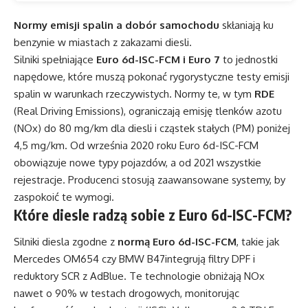
Normy emisji spalin a dobór samochodu
skłaniają ku
benzynie w miastach z zakazami diesli.
Silniki spełniające
Euro 6d-ISC-FCM i Euro 7
to jednostki
napędowe, które muszą pokonać rygorystyczne testy emisji
spalin w warunkach rzeczywistych. Normy te, w tym
RDE
(Real Driving Emissions), ograniczają emisję tlenków azotu
(NOx) do 80 mg/km dla diesli i cząstek stałych (PM) poniżej
4,5 mg/km. Od września 2020 roku Euro 6d-ISC-FCM
obowiązuje nowe typy pojazdów, a od 2021 wszystkie
rejestracje. Producenci stosują zaawansowane systemy, by
zaspokoić te wymogi.
Które diesle radzą sobie z Euro 6d-ISC-FCM?
Silniki diesla zgodne z
normą Euro 6d-ISC-FCM
, takie jak
Mercedes OM654 czy BMW B47integrują filtry DPF i
reduktory SCR z AdBlue. Te technologie obniżają NOx
nawet o 90% w testach drogowych, monitorując