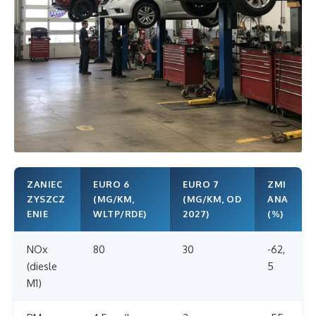
ZANIEC
EURO 6
EURO 7
ZMI
ZYSZCZ
(MG/KM,
(MG/KM, OD
ANA
ENIE
WLTP/RDE)
2027)
(%)
NOx
80
30
-62,
(diesle
5
M1)