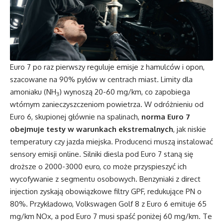
Euro 7 po raz pierwszy reguluje emisje z hamulców i opon,
szacowane na 90% pyłów w centrach miast. Limity dla
amoniaku (NH
) wynoszą 20-60 mg/km, co zapobiega
3
wtórnym zanieczyszczeniom powietrza. W odróżnieniu od
Euro 6, skupionej głównie na spalinach,
norma Euro 7
obejmuje testy w warunkach ekstremalnych
, jak niskie
temperatury czy jazda miejska. Producenci muszą instalować
sensory emisji online. Silniki diesla pod Euro 7 staną się
droższe o 2000-3000 euro, co może przyspieszyć ich
wycofywanie z segmentu osobowych. Benzyniaki z direct
injection zyskają obowiązkowe filtry GPF, redukujące PN o
80%. Przykładowo, Volkswagen Golf 8 z Euro 6 emituje 65
mg/km NOx, a pod Euro 7 musi spaść poniżej 60 mg/km. Te