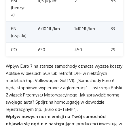
PM
4,5 μg/km
2
-55
(benzyn
a)
PN
6×10^11 /km
1×10^11 /km
-83
(cząstki)
CO
630
450
-29
Wpływ Euro 7 na starsze samochody oznacza wyższe koszty
AdBlue w dieslach SCR lub retrofit DPF w niektórych
modelach (np. Volkswagen Golf VI). „Samochody Euro 6
będą stopniowo wypierane z aglomeracji” – ostrzega Polski
Związek Przemysłu Motoryzacyjnego. Jak sprawdzić normę
swojego auta? Spójrz na homologację w dowodzie
rejestracyjnym (np. „Euro 6d-TEMP”).
Wpływ nowych norm emisji na Twój samochód
objawia się ogólnie następująco:
producenci inwestują w