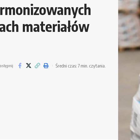
rmonizowanych
dach materiałów
Średni czas: 7 min. czytania.
ostępnij