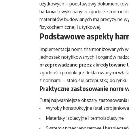
użytkowych – podstawowy dokument towa
badaniach wykonanych zgodnie z metodolo
materiałów budowlanych ma precyzyjne wyt
fizykochemicznej i użytkowej.
Podstawowe aspekty harm
Implementacja norm zharmonizowanych w
jednostek notyfikowanych i organów nad
przeprowadzane przez akredytowane l
zgodności produkcji z deklarowanymi wła
z normami – stało się przepustką do rynku
Praktyczne zastosowanie norm 
Tutaj najważniejsze obszary zastosowani
Wyroby konstrukcyjne (stal zbrojeniowa,
Materiały izolacyjne i termoizolacyjne
Systemy przeciwpożarowe i bezpiecze