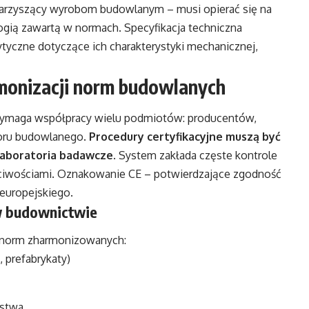
rzyszący wyrobom budowlanym – musi opierać się na
gią zawartą w normach. Specyfikacja techniczna
yczne dotyczące ich charakterystyki mechanicznej,
onizacji norm budowlanych
ymaga współpracy wielu podmiotów: producentów,
zoru budowlanego.
Procedury certyfikacyjne muszą być
aboratoria badawcze
. System zakłada częste kontrole
ściwościami. Oznakowanie CE – potwierdzające zgodność
 europejskiego.
w budownictwie
a norm zharmonizowanych:
 prefabrykaty)
ństwa