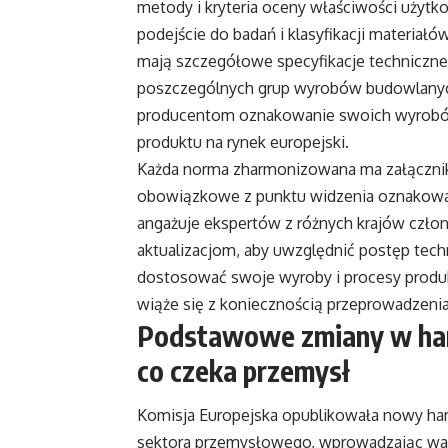
metody i kryteria oceny właściwości użyt
podejście do badań i klasyfikacji materia
mają szczegółowe specyfikacje techniczne,
poszczególnych grup wyrobów budowlany
producentom oznakowanie swoich wyrobów
produktu na rynek europejski.
Każda norma zharmonizowana ma załącznik Z
obowiązkowe z punktu widzenia oznakowania
angażuje ekspertów z różnych krajów czło
aktualizacjom, aby uwzględnić postęp tec
dostosować swoje wyroby i procesy produ
wiąże się z koniecznością przeprowadzenia 
Podstawowe zmiany w har
co czeka przemysł
Komisja Europejska opublikowała nowy ha
sektora przemysłowego, wprowadzając waż