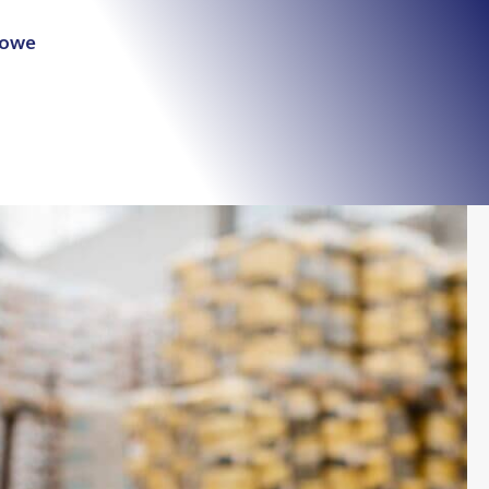
łowe
e