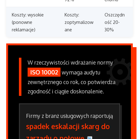
Koszty: wysokie
Koszty:
Oszczędn
(ponowne
zoptymalizow
ość 20-
reklamacje)
ane
30%
W rzeczywistości wdrażanie normy
ISO 10002
wymaga audytu
zewnętrznego co rok, co potwierdza
zgodność i ciągłe doskonalenie.
Firmy z branż usługowych raportują
spadek eskalacji skarg do
zarządu o połowę
.