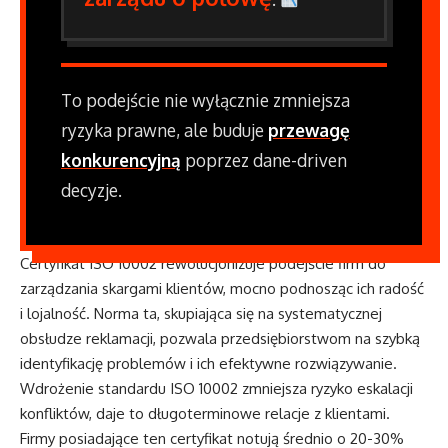
To podejście nie wyłącznie zmniejsza
ryzyka prawne, ale buduje
przewagę
konkurencyjną
poprzez dane-driven
decyzje.
Certyfikat ISO 10002 rewolucjonizuje podejście firm do
zarządzania skargami klientów, mocno podnosząc ich radość
i lojalność. Norma ta, skupiająca się na systematycznej
obsłudze reklamacji, pozwala przedsiębiorstwom na szybką
identyfikację problemów i ich efektywne rozwiązywanie.
Wdrożenie standardu ISO 10002 zmniejsza ryzyko eskalacji
konfliktów, daje to długoterminowe relacje z klientami.
Firmy posiadające ten certyfikat notują średnio o 20-30%