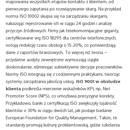
mapowania wszystkich etapów kontaktu z klientem, od
pierwszego zapytania po rozwiązywanie skarg. Na przykład
norma ISO 10002 skupia się na zarządzaniu skargami,
nakazując rejestrowanie ich w ciągu 24 godzin i analizę
przyczyn źródłowych. Firmy jak telekomomijacyjne giganty,
certyfikowane wg ISO 18295 dla centrów telefonicznych,
notują redukcję czasu obsługi o 15-20%, co potwierdzają
dane z raportów branżowych. To więcej niż teoria –
przydatne audyty zewnętrzne wymuszają ciągłe
doskonalenie, eliminując subiektywne decyzje pracowników.
Normy ISO integrują się z codziennymi praktykami, tworząc
systemy zarządzania jakością usług.
ISO 9001 w obsłudze
klienta
podkreśla mierzenie wskaźników KPI, np. Net
Promoter Score (NPS), co umożliwia precyzyjne korekty.
Przykładowo, banki z certyfikacją ISO zwiększyły lojalność
klientów o 30% w ciągu dwóch lat, jak podaje badanie
European Foundation for Quality Management. Także, te
standardy promują kulturę proklientowską, gdzie szkolenia