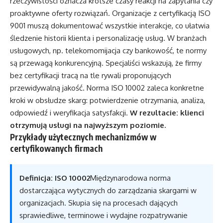
rzeczywistości oznacza krótsze czasy reakcji na zapytania czy
proaktywne oferty rozwiązań. Organizacje z certyfikacją ISO
9001 muszą dokumentować wszystkie interakcje, co ułatwia
śledzenie historii klienta i personalizację usług. W branżach
usługowych, np. telekomomijacja czy bankowość, te normy
są przewagą konkurencyjną. Specjaliści wskazują, że firmy
bez certyfikacji tracą na tle rywali proponujących
przewidywalną jakość. Norma ISO 10002 zaleca konkretne
kroki w obsłudze skarg: potwierdzenie otrzymania, analiza,
odpowiedź i weryfikacja satysfakcji.
W rezultacie: klienci
otrzymują usługi na najwyższym poziomie.
Przykłady użytecznych mechanizmów w
certyfikowanych firmach
Definicja: ISO 10002
Międzynarodowa norma
dostarczająca wytycznych do zarządzania skargami w
organizacjach. Skupia się na procesach dających
sprawiedliwe, terminowe i wydajne rozpatrywanie