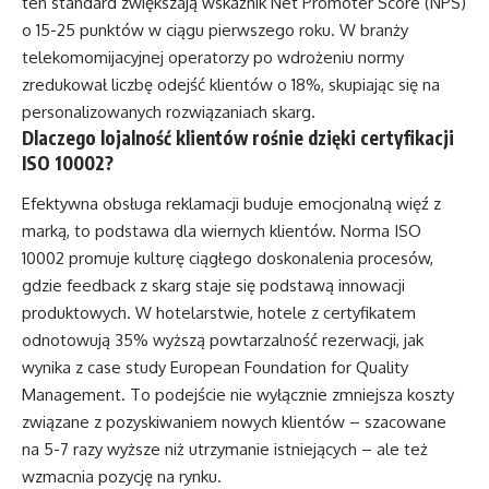
ten standard zwiększają wskaźnik Net Promoter Score (NPS)
o 15-25 punktów w ciągu pierwszego roku. W branży
telekomomijacyjnej operatorzy po wdrożeniu normy
zredukował liczbę odejść klientów o 18%, skupiając się na
personalizowanych rozwiązaniach skarg.
Dlaczego lojalność klientów rośnie dzięki certyfikacji
ISO 10002?
Efektywna obsługa reklamacji buduje emocjonalną więź z
marką, to podstawa dla wiernych klientów. Norma ISO
10002 promuje kulturę ciągłego doskonalenia procesów,
gdzie feedback z skarg staje się podstawą innowacji
produktowych. W hotelarstwie, hotele z certyfikatem
odnotowują 35% wyższą powtarzalność rezerwacji, jak
wynika z case study European Foundation for Quality
Management. To podejście nie wyłącznie zmniejsza koszty
związane z pozyskiwaniem nowych klientów – szacowane
na 5-7 razy wyższe niż utrzymanie istniejących – ale też
wzmacnia pozycję na rynku.