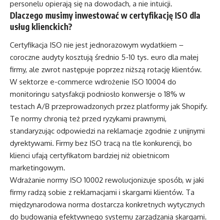
personelu opierają się na dowodach, a nie intuicji.
Dlaczego musimy inwestować w certyfikację ISO dla
usług klienckich?
Certyfikacja ISO nie jest jednorazowym wydatkiem –
coroczne audyty kosztują średnio 5-10 tys. euro dla małej
firmy, ale zwrot następuje poprzez niższą rotację klientów.
W sektorze e-commerce wdrożenie ISO 10004 do
monitoringu satysfakcji podniosło konwersje o 18% w
testach A/B przeprowadzonych przez platformy jak Shopify.
Te normy chronią też przed ryzykami prawnymi,
standaryzując odpowiedzi na reklamacje zgodnie z unijnymi
dyrektywami. Firmy bez ISO tracą na tle konkurencji, bo
klienci ufają certyfikatom bardziej niż obietnicom
marketingowym.
Wdrażanie normy ISO 10002 rewolucjonizuje sposób, w jaki
firmy radzą sobie z reklamacjami i skargami klientów. Ta
międzynarodowa norma dostarcza konkretnych wytycznych
do budowania efektywnego systemu zarządzania skargami.