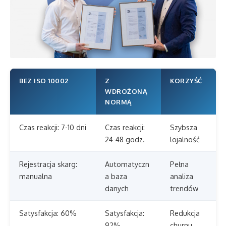
BEZ ISO 10002
Z
KORZYŚĆ
WDROŻONĄ
NORMĄ
Czas reakcji: 7-10 dni
Czas reakcji:
Szybsza
24-48 godz.
lojalność
Rejestracja skarg:
Automatyczn
Pełna
manualna
a baza
analiza
danych
trendów
Satysfakcja: 60%
Satysfakcja:
Redukcja
92%
churnu