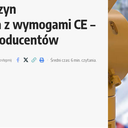
zyn
 z wymogami CE –
producentów
Średni czas: 6 min. czytania.
ostępnij