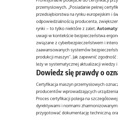
Profesjonalne podejście do certyfikacji p
przemysłowych. „Posiadanie pełnej certyf
przedsiębiorstwa na rynku europejskim i 
odpowiedzialnością producenta, zwiększen
rynki – to tylko niektóre z zalet.
Automatyz
uwagi w kontekście bezpieczeństwa ergon
związane z cyberbezpieczeństwem i inter
zaawansowanych systemów bezpieczeństwa
produkcji maszyn”. Jak zapewnić zgodnoś
leży w systematycznej aktualizacji wiedzy
Dowiedz się prawdy o ozna
Certyfikacja maszyn przemysłowych ozna
producentów wprowadzających urządzenia 
Proces certyfikacji polega na szczegółow
dyrektywami i normami zharmonizowanymi. 
przygotować dokumentację techniczną ora