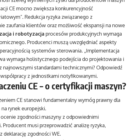
rzynosi szereg wymiernych zyski dla producentów maszyn
ikacji CE mocno zwiększa konkurencyjność
światowym”. Redukcja ryzyka związanego z
ie zaufania klientów oraz możliwość ekspansji na nowe
acja i robotyzacja
procesów produkcyjnych wymaga
omicznego. Producenci muszą uwzględniać aspekty
operacyjnością systemów sterowania. „Implementacja
 wymaga holistycznego podejścia do projektowania i
ć z najnowszymi standardami technicznymi? Odpowiedź
 i współpracy z jednostkami notyfikowanymi.
czeniu CE – o certyfikacji maszyn?
czeniem CE stanowi fundamentalny wymóg prawny dla
na rynek europejski.
ej ocenie zgodności maszyny z odpowiednimi
Producent musi przeprowadzić analizę ryzyka,
z deklarację zgodności WE.