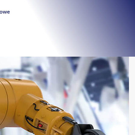
łowe
e