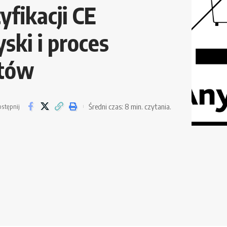
yfikacji CE
ski i proces
któw
Średni czas: 8 min. czytania.
stępnij