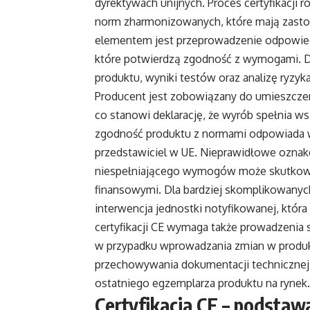
dyrektywach unijnych. Proces certyfikacji r
norm zharmonizowanych, które mają zast
elementem jest przeprowadzenie odpowied
które potwierdzą zgodność z wymogami. 
produktu, wyniki testów oraz analizę ryzyka
Producent jest zobowiązany do umieszczen
co stanowi deklarację, że wyrób spełnia w
zgodność produktu z normami odpowiada w
przedstawiciel w UE. Nieprawidłowe ozna
niespełniającego wymogów może skutkow
finansowymi. Dla bardziej skomplikowanyc
interwencja jednostki notyfikowanej, któr
certyfikacji CE wymaga także prowadzenia s
w przypadku wprowadzania zmian w produk
przechowywania dokumentacji technicznej
ostatniego egzemplarza produktu na rynek.
Certyfikacja CE – podstaw