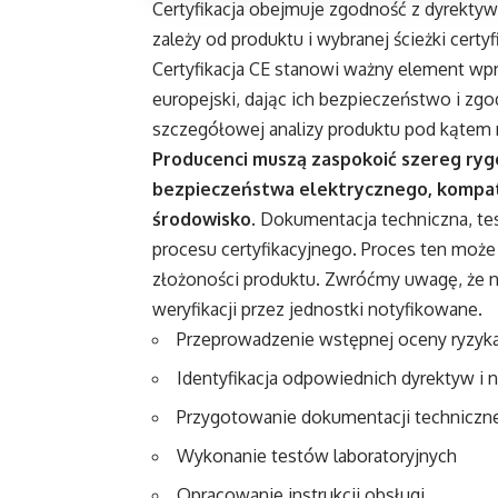
Certyfikacja obejmuje zgodność z dyrekty
zależy od produktu i wybranej ścieżki certyfi
Certyfikacja CE stanowi ważny element wp
europejski, dając ich bezpieczeństwo i zg
szczegółowej analizy produktu pod kątem 
Producenci muszą zaspokoić szereg r
bezpieczeństwa elektrycznego, kompat
środowisko
. Dokumentacja techniczna, tes
procesu certyfikacyjnego. Proces ten może 
złożoności produktu. Zwróćmy uwagę, że 
weryfikacji przez jednostki notyfikowane.
Przeprowadzenie wstępnej oceny ryzyk
Identyfikacja odpowiednich dyrektyw i 
Przygotowanie dokumentacji techniczn
Wykonanie testów laboratoryjnych
Opracowanie instrukcji obsługi