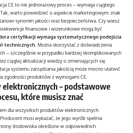
ikacja CE to nie jednorazowy proces – wymaga ciągłego
. Tak, warto powiedzieć o aspekcie marketingowym: znak
stanowi synonim jakości oraz bezpieczeństwa. Czy wiesz
„Konsekwencje finansowe i wizerunkowe mogą być
dura certyfikacji wymaga systematycznego podejścia
eń technicznych
. Można skorzystać z doświadczenia
ych – szczególnie w przypadku bardziej skomplikowanych
ż ciągłej aktualizacji wiedzy o zmieniających się
tacja systemu zarządzania jakością może mocno ułatwić
ania zgodności produktów z wymogami CE.
w elektronicznych – podstawowe
cesu, które musisz znać
em dla wszystkich produktów elektronicznych
 Producent musi wykazać, że jego wyrób spełnia
hrony środowiska określone w odpowiednich