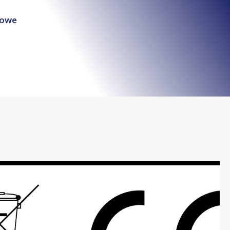
łowe
e