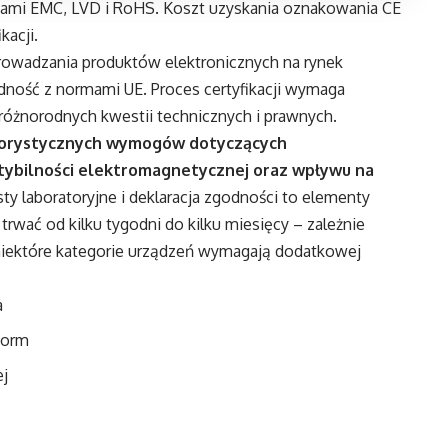
wami EMC, LVD i RoHS. Koszt uzyskania oznakowania CE
kacji.
rowadzania produktów elektronicznych na rynek
odność z normami UE. Proces certyfikacji wymaga
różnorodnych kwestii technicznych i prawnych.
ygorystycznych wymogów dotyczących
ybilności elektromagnetycznej oraz wpływu na
ty laboratoryjne i deklaracja zgodności to elementy
trwać od kilku tygodni do kilku miesięcy – zależnie
niektóre kategorie urządzeń wymagają dodatkowej
a
norm
ej