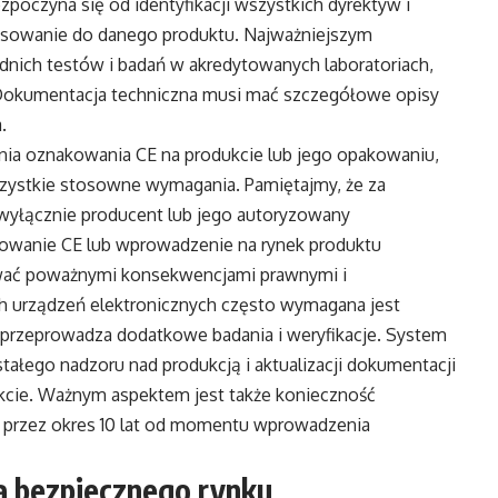
ozpoczyna się od identyfikacji wszystkich dyrektyw i
osowanie do danego produktu. Najważniejszym
nich testów i badań w akredytowanych laboratoriach,
Dokumentacja techniczna musi mać szczegółowe opisy
.
ia oznakowania CE na produkcie lub jego opakowaniu,
szystkie stosowne wymagania. Pamiętajmy, że za
yłącznie producent lub jego autoryzowany
kowanie CE lub wprowadzenie na rynek produktu
ać poważnymi konsekwencjami prawnymi i
h urządzeń elektronicznych często wymagana jest
a przeprowadza dodatkowe badania i weryfikacje. System
tałego nadzoru nad produkcją i aktualizacji dokumentacji
cie. Ważnym aspektem jest także konieczność
 przez okres 10 lat od momentu wprowadzenia
a bezpiecznego rynku