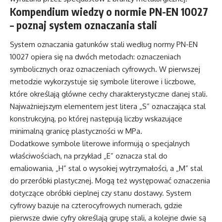
Kompendium wiedzy o normie PN-EN 10027
– poznaj system oznaczania stali
System oznaczania gatunków stali według normy PN-EN
10027 opiera się na dwóch metodach: oznaczeniach
symbolicznych oraz oznaczeniach cyfrowych. W pierwszej
metodzie wykorzystuje się symbole literowe i liczbowe,
które określają główne cechy charakterystyczne danej stali.
Najważniejszym elementem jest litera „S” oznaczająca stal
konstrukcyjną, po której następują liczby wskazujące
minimalną granicę plastyczności w MPa.
Dodatkowe symbole literowe informują o specjalnych
właściwościach, na przykład „E” oznacza stal do
emaliowania, „H” stal o wysokiej wytrzymałości, a „M” stal
do przeróbki plastycznej. Mogą też występować oznaczenia
dotyczące obróbki cieplnej czy stanu dostawy. System
cyfrowy bazuje na czterocyfrowych numerach, gdzie
pierwsze dwie cyfry określają grupę stali, a kolejne dwie są