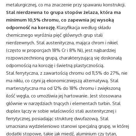
metalurgicznej, co ma znaczenie przy spawaniu konstrukcji.
Stal nierdzewna to grupa stopów żelaza, która ma
minimum 10,5% chromu, co zapewnia jej wysoką
odporność na korozję.
Klasyfikacja według składu
chemicznego wyróżnia pięć głównych grup stali
nierdzewnych. Stal austenityczna, mająca chrom i nikiel
(często w proporcjach 18% Cr i 8% Ni), jest najbardziej
rozpowszechnioną grupą, charakteryzującą się doskonałą
odpornością na korozję i świetną plastycznością.
Stal ferrytyczna, z zawartością chromu od 11,5% do 27%, nie
ma niklu, co czyni ją ekonomiczniejszą alternatywą. Stal
martenzytyczna ma od 12% do 18% chromu i zwiększoną
ilość węgla, co umożliwia jej hartowanie. Jest stosowana
głównie w narzędziach tnących i elementach turbin. Stal
duplex łączy w sobie właściwości stali austenitycznej i
ferrytycznej, posiadając strukturę dwufazową. Stal
umacniana wydzieleniowo stanowi specjalną grupę, w której
dodatki stopowe, takie jak miedź, aluminium czy tytan,