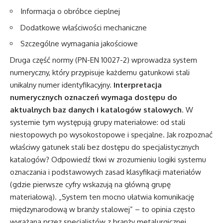
Informacja o obróbce cieplnej
Dodatkowe właściwości mechaniczne
Szczególne wymagania jakościowe
Druga część normy (PN-EN 10027-2) wprowadza system
numeryczny, który przypisuje każdemu gatunkowi stali
unikalny numer identyfikacyjny.
Interpretacja
numerycznych oznaczeń wymaga dostępu do
aktualnych baz danych i katalogów stalowych
. W
systemie tym występują grupy materiałowe: od stali
niestopowych po wysokostopowe i specjalne. Jak rozpoznać
właściwy gatunek stali bez dostępu do specjalistycznych
katalogów? Odpowiedź tkwi w zrozumieniu logiki systemu
oznaczania i podstawowych zasad klasyfikacji materiałów
(gdzie pierwsze cyfry wskazują na główną grupę
materiałową). „System ten mocno ułatwia komunikację
międzynarodową w branży stalowej” – to opinia często
wyrażana przez specjalistów z branży metalurgicznej.