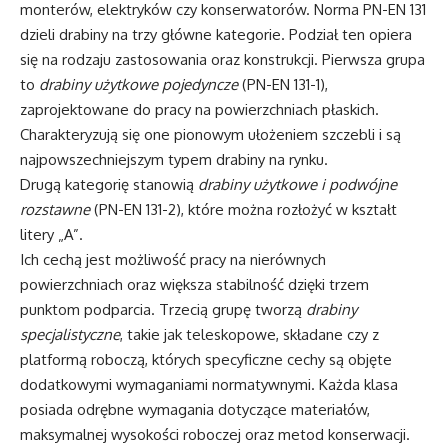
monterów, elektryków czy konserwatorów. Norma PN-EN 131
dzieli drabiny na trzy główne kategorie. Podział ten opiera
się na rodzaju zastosowania oraz konstrukcji. Pierwsza grupa
to
drabiny użytkowe pojedyncze
(PN-EN 131-1),
zaprojektowane do pracy na powierzchniach płaskich.
Charakteryzują się one pionowym ułożeniem szczebli i są
najpowszechniejszym typem drabiny na rynku.
Drugą kategorię stanowią
drabiny użytkowe i podwójne
rozstawne
(PN-EN 131-2), które można rozłożyć w kształt
litery „A”.
Ich cechą jest możliwość pracy na nierównych
powierzchniach oraz większa stabilność dzięki trzem
punktom podparcia. Trzecią grupę tworzą
drabiny
specjalistyczne
, takie jak teleskopowe, składane czy z
platformą roboczą, których specyficzne cechy są objęte
dodatkowymi wymaganiami normatywnymi. Każda klasa
posiada odrębne wymagania dotyczące materiałów,
maksymalnej wysokości roboczej oraz metod konserwacji.