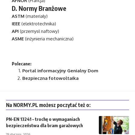
AFNOR
(Francja)
D.
Normy Branżowe
ASTM
(materiały)
IEEE
(elektrotechnika)
API
(przemysł naftowy)
ASME
(inżynieria mechaniczna)
Polecane:
Portal informacyjny
Genialny Dom
Bezpieczna fotowoltaika
Na NORMY.PL możesz poczytać też o:
PN-EN 13241 – trochę o wymaganiach
bezpieczeństwa dla bram garażowych
29 stycznia, 2026