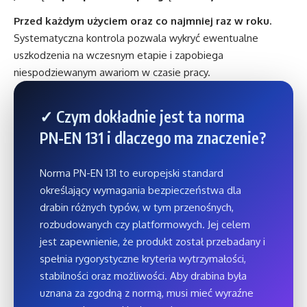
Przed każdym użyciem oraz co najmniej raz w roku.
Systematyczna kontrola pozwala wykryć ewentualne
uszkodzenia na wczesnym etapie i zapobiega
niespodziewanym awariom w czasie pracy.
✓ Czym dokładnie jest ta norma
PN-EN 131 i dlaczego ma znaczenie?
Norma PN-EN 131 to europejski standard
określający wymagania bezpieczeństwa dla
drabin różnych typów, w tym przenośnych,
rozbudowanych czy platformowych. Jej celem
jest zapewnienie, że produkt został przebadany i
spełnia rygorystyczne kryteria wytrzymałości,
stabilności oraz możliwości. Aby drabina była
uznana za zgodną z normą, musi mieć wyraźne