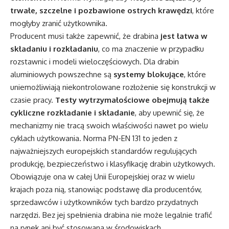
trwałe, szczelne i pozbawione ostrych krawędzi
, które
mogłyby zranić użytkownika.
Producent musi także zapewnić, że drabina
jest łatwa w
składaniu i rozkładaniu
, co ma znaczenie w przypadku
rozstawnic i modeli wieloczęściowych. Dla drabin
aluminiowych powszechne są
systemy blokujące
, które
uniemożliwiają niekontrolowane rozłożenie się konstrukcji w
czasie pracy.
Testy wytrzymałościowe obejmują także
cykliczne rozkładanie i składanie
, aby upewnić się, że
mechanizmy nie tracą swoich właściwości nawet po wielu
cyklach użytkowania. Norma PN-EN 131 to jeden z
najważniejszych europejskich standardów regulujących
produkcję, bezpieczeństwo i klasyfikację drabin użytkowych.
Obowiązuje ona w całej Unii Europejskiej oraz w wielu
krajach poza nią, stanowiąc podstawę dla producentów,
sprzedawców i użytkowników tych bardzo przydatnych
narzędzi. Bez jej spełnienia drabina nie może legalnie trafić
na rynek ani być stosowana w środowiskach