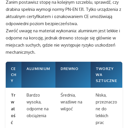
Zanim postawisz stopę na kolejnym szczeblu, sprawdź, czy
drabina spełnia wymogi normy PN-EN 131. Tylko urządzenia z
aktualnym certyfikatem i oznakowaniem CE umożliwiają
odpowiedni poziom bezpieczeństwa.
Zwróć uwagę na materiał wykonania: aluminium jest lekkie i
odporne na korozję, jednak drewno stosuje się głównie w
miejscach suchych, gdzie nie występuje ryzyko uszkodzeń
mechanicznych.
CE
ALUMINIUM
DREWNO
TWORZY
CH
WA
Y
SZTUCZNE
Tr
Bardzo
Średnia,
Niska,
w
wysoka,
wrażliwe na
przeznaczo
ał
odporne na
wilgoć
ne do
oś
obciążenia
lekkich
ć
prac