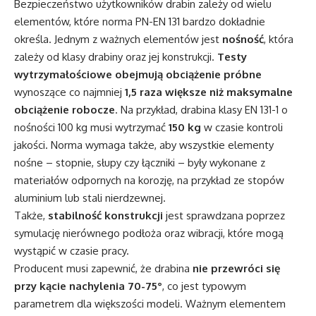
Bezpieczeństwo użytkowników drabin zależy od wielu
elementów, które norma PN-EN 131 bardzo dokładnie
określa. Jednym z ważnych elementów jest
nośność
, która
zależy od klasy drabiny oraz jej konstrukcji.
Testy
wytrzymałościowe obejmują obciążenie próbne
wynoszące co najmniej
1,5 raza większe niż maksymalne
obciążenie robocze
. Na przykład, drabina klasy EN 131-1 o
nośności 100 kg musi wytrzymać
150 kg
w czasie kontroli
jakości. Norma wymaga także, aby wszystkie elementy
nośne – stopnie, słupy czy łączniki – były wykonane z
materiałów odpornych na korozję, na przykład ze stopów
aluminium lub stali nierdzewnej.
Także,
stabilność konstrukcji
jest sprawdzana poprzez
symulację nierównego podłoża oraz wibracji, które mogą
wystąpić w czasie pracy.
Producent musi zapewnić, że drabina
nie przewróci się
przy kącie nachylenia 70-75°
, co jest typowym
parametrem dla większości modeli. Ważnym elementem