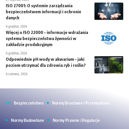
ISO 27001: O systemie zarządzania
bezpieczeństwem informacji i ochronie
danych
6 grudnia, 2024
Więcej o ISO 22000 – informacje wdrażania
systemu bezpieczeństwa żywności w
zakładzie produkcyjnym
6 grudnia, 2024
Odpowiednie pH wody w akwarium – jaki
poziom utrzymać dla zdrowia ryb i roślin?
6 czerwca, 2026
Bezpieczeństwo
Normy Branżowe i Przemysłowe
Normy Budowlane
Normy Prawne i Regulacje