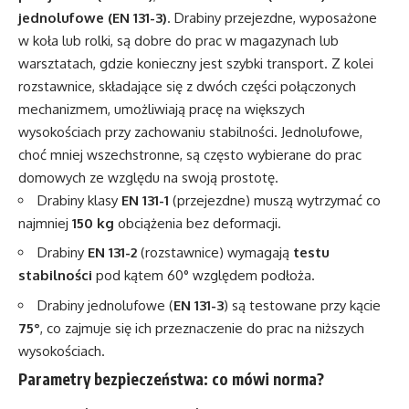
jednolufowe (EN 131-3)
. Drabiny przejezdne, wyposażone
w koła lub rolki, są dobre do prac w magazynach lub
warsztatach, gdzie konieczny jest szybki transport. Z kolei
rozstawnice, składające się z dwóch części połączonych
mechanizmem, umożliwiają pracę na większych
wysokościach przy zachowaniu stabilności. Jednolufowe,
choć mniej wszechstronne, są często wybierane do prac
domowych ze względu na swoją prostotę.
Drabiny klasy
EN 131-1
(przejezdne) muszą wytrzymać co
najmniej
150 kg
obciążenia bez deformacji.
Drabiny
EN 131-2
(rozstawnice) wymagają
testu
stabilności
pod kątem 60° względem podłoża.
Drabiny jednolufowe (
EN 131-3
) są testowane przy kącie
75°
, co zajmuje się ich przeznaczenie do prac na niższych
wysokościach.
Parametry bezpieczeństwa: co mówi norma?