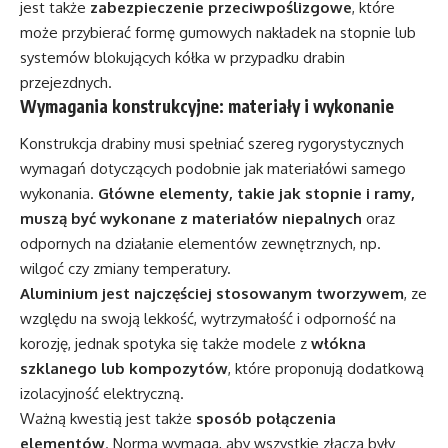
jest także
zabezpieczenie przeciwpoślizgowe
, które
może przybierać formę gumowych nakładek na stopnie lub
systemów blokujących kółka w przypadku drabin
przejezdnych.
Wymagania konstrukcyjne: materiały i wykonanie
Konstrukcja drabiny musi spełniać szereg rygorystycznych
wymagań dotyczących podobnie jak materiałówi samego
wykonania.
Główne elementy, takie jak stopnie i ramy,
muszą być wykonane z materiałów niepalnych
oraz
odpornych na działanie elementów zewnętrznych, np.
wilgoć czy zmiany temperatury.
Aluminium jest najczęściej stosowanym tworzywem
, ze
względu na swoją lekkość, wytrzymałość i odporność na
korozję, jednak spotyka się także modele z
włókna
szklanego lub kompozytów
, które proponują dodatkową
izolacyjność elektryczną.
Ważną kwestią jest także
sposób połączenia
elementów
. Norma wymaga, aby wszystkie złącza były