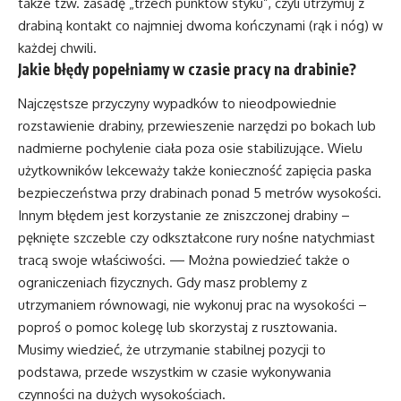
także tzw. zasadę „trzech punktów styku”, czyli utrzymuj z
drabiną kontakt co najmniej dwoma kończynami (rąk i nóg) w
każdej chwili.
Jakie błędy popełniamy w czasie pracy na drabinie?
Najczęstsze przyczyny wypadków to nieodpowiednie
rozstawienie drabiny, przewieszenie narzędzi po bokach lub
nadmierne pochylenie ciała poza osie stabilizujące. Wielu
użytkowników lekceważy także konieczność zapięcia paska
bezpieczeństwa przy drabinach ponad 5 metrów wysokości.
Innym błędem jest korzystanie ze zniszczonej drabiny –
pęknięte szczeble czy odkształcone rury nośne natychmiast
tracą swoje właściwości. — Można powiedzieć także o
ograniczeniach fizycznych. Gdy masz problemy z
utrzymaniem równowagi, nie wykonuj prac na wysokości –
poproś o pomoc kolegę lub skorzystaj z rusztowania.
Musimy wiedzieć, że utrzymanie stabilnej pozycji to
podstawa, przede wszystkim w czasie wykonywania
czynności na dużych wysokościach.