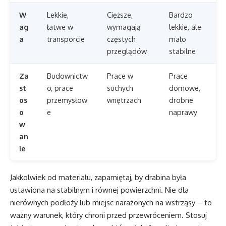
W
Lekkie,
Cięższe,
Bardzo
ag
łatwe w
wymagają
lekkie, ale
a
transporcie
częstych
mało
przeglądów
stabilne
Za
Budownictw
Prace w
Prace
st
o, prace
suchych
domowe,
os
przemysłow
wnętrzach
drobne
o
e
naprawy
w
an
ie
Jakkolwiek od materiału, zapamiętaj, by drabina była
ustawiona na stabilnym i równej powierzchni. Nie dla
nierównych podłoży lub miejsc narażonych na wstrząsy – to
ważny warunek, który chroni przed przewróceniem. Stosuj