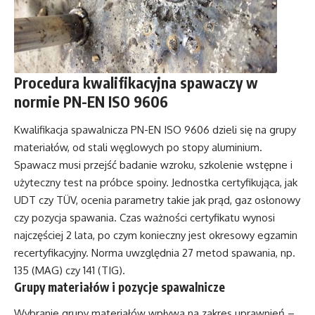
Procedura kwalifikacyjna spawaczy w
normie PN-EN ISO 9606
Kwalifikacja spawalnicza PN-EN ISO 9606 dzieli się na grupy
materiałów, od stali węglowych po stopy aluminium.
Spawacz musi przejść badanie wzroku, szkolenie wstępne i
użyteczny test na próbce spoiny. Jednostka certyfikująca, jak
UDT czy TÜV, ocenia parametry takie jak prąd, gaz osłonowy
czy pozycja spawania. Czas ważności certyfikatu wynosi
najczęściej 2 lata, po czym konieczny jest okresowy egzamin
recertyfikacyjny. Norma uwzględnia 27 metod spawania, np.
135 (MAG) czy 141 (TIG).
Grupy materiałów i pozycje spawalnicze
Wybranie grupy materiałów wpływa na zakres uprawnień –