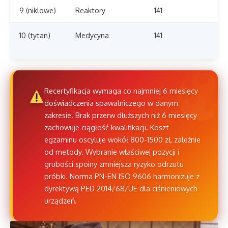
9 (niklowe)
Reaktory
141
10 (tytan)
Medycyna
141
Recertyfikacja wymaga co najmniej 6 miesięcy
doświadczenia spawalniczego w danym
zakresie. Brak przerw dłuższych niż 6 miesięcy
zachowuje ciągłość kwalifikacji. Koszt
egzaminu oscyluje wokół 800-1500 zł, zależnie
od metody. Wybranie właściwej pozycji i
grubości spoiny zmniejsza ryzyko odrzutu
próbki. Norma PN-EN ISO 9606 harmonizuje z
dyrektywą PED 2014/68/UE dla ciśnieniowych
urządzeń.