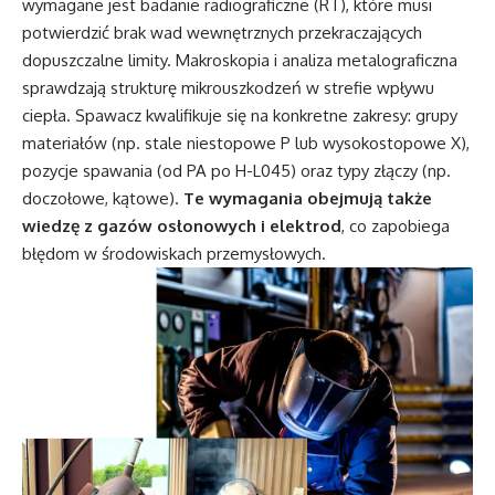
wymagane jest badanie radiograficzne (RT), które musi
potwierdzić brak wad wewnętrznych przekraczających
dopuszczalne limity. Makroskopia i analiza metalograficzna
sprawdzają strukturę mikrouszkodzeń w strefie wpływu
ciepła. Spawacz kwalifikuje się na konkretne zakresy: grupy
materiałów (np. stale niestopowe P lub wysokostopowe X),
pozycje spawania (od PA po H-L045) oraz typy złączy (np.
doczołowe, kątowe).
Te wymagania obejmują także
wiedzę z gazów osłonowych i elektrod
, co zapobiega
błędom w środowiskach przemysłowych.