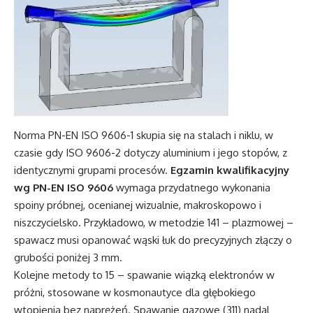
Norma PN-EN ISO 9606-1 skupia się na stalach i niklu, w
czasie gdy ISO 9606-2 dotyczy aluminium i jego stopów, z
identycznymi grupami procesów.
Egzamin kwalifikacyjny
wg PN-EN ISO 9606
wymaga przydatnego wykonania
spoiny próbnej, ocenianej wizualnie, makroskopowo i
niszczycielsko. Przykładowo, w metodzie 141 – plazmowej –
spawacz musi opanować wąski łuk do precyzyjnych złączy o
grubości poniżej 3 mm.
Kolejne metody to 15 – spawanie wiązką elektronów w
próżni, stosowane w kosmonautyce dla głębokiego
wtopienia bez naprężeń. Spawanie gazowe (311) nadal