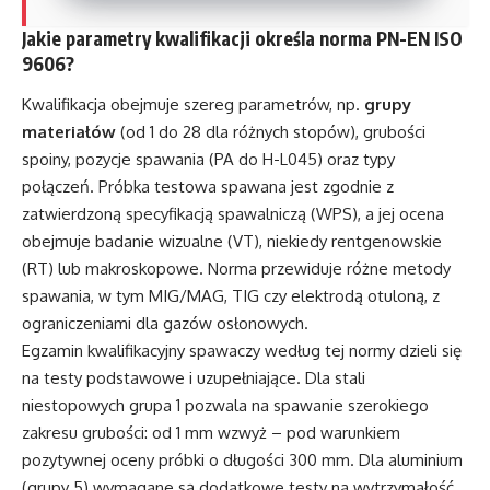
Jakie parametry kwalifikacji określa norma PN-EN ISO
9606?
Kwalifikacja obejmuje szereg parametrów, np.
grupy
materiałów
(od 1 do 28 dla różnych stopów), grubości
spoiny, pozycje spawania (PA do H-L045) oraz typy
połączeń. Próbka testowa spawana jest zgodnie z
zatwierdzoną specyfikacją spawalniczą (WPS), a jej ocena
obejmuje badanie wizualne (VT), niekiedy rentgenowskie
(RT) lub makroskopowe. Norma przewiduje różne metody
spawania, w tym MIG/MAG, TIG czy elektrodą otuloną, z
ograniczeniami dla gazów osłonowych.
Egzamin kwalifikacyjny spawaczy według tej normy dzieli się
na testy podstawowe i uzupełniające. Dla stali
niestopowych grupa 1 pozwala na spawanie szerokiego
zakresu grubości: od 1 mm wzwyż – pod warunkiem
pozytywnej oceny próbki o długości 300 mm. Dla aluminium
(grupy 5) wymagane są dodatkowe testy na wytrzymałość,