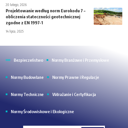
20 lutego, 2026
Projektowanie według norm Eurokodu 7 –
obliczenia stateczności geotechnicznej
zgodne z EN 1997-1
14 lipca, 2025
Bezpieczeństwo
Normy Branżowe i Przemysłowe
Normy Budowlane
Normy Prawne i Regulacje
Normy Techniczne
Wdrażanie i Certyfikacja
Normy Środowiskowe i Ekologiczne