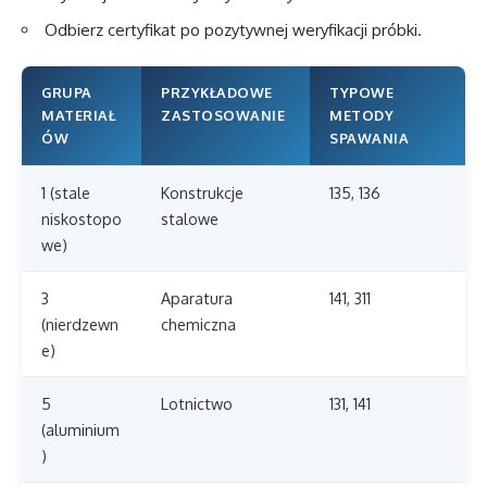
Odbierz certyfikat po pozytywnej weryfikacji próbki.
GRUPA
PRZYKŁADOWE
TYPOWE
MATERIAŁ
ZASTOSOWANIE
METODY
ÓW
SPAWANIA
1 (stale
Konstrukcje
135, 136
niskostopo
stalowe
we)
3
Aparatura
141, 311
(nierdzewn
chemiczna
e)
5
Lotnictwo
131, 141
(aluminium
)