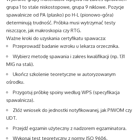
grupa 1 to stale niskostopowe, grupa 9 niklowe. Pozycje
spawalnicze od PA (płasko) po H-L (pionowo-góra)
determinują trudność. Próbka musi wytrzymać testy
niszczące, jak makroskopia czy RTG.
Ważne kroki do uzyskania certyfikatu spawacza:
Przeprowadź badanie wzroku u lekarza orzecznika.
Wybierz metodę spawania i zakres kwalifikacji (np. 131
MIG na stali).
Ukończ szkolenie teoretyczne w autoryzowanym
ośrodku.
Przygotuj próbkę spoiny według WPS (specyfikacja
spawalnicza).
Złóż wniosek do jednostki notyfikowanej, jak PIWOM czy
UDT.
Przejdź egzamin użyteczny z nadzorem egzaminatora.
Wykonaj test teoretyczny z normy ISO 9606.